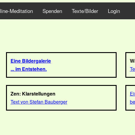
line-Meditation
Spenden
Texte/Bilder
Login
Eine Bildergalerie
Wa
... im Entstehen.
Te
Zen: Klarstellungen
Ei
Text von Stefan Bauberger
be