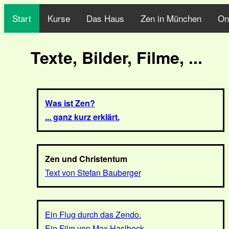
Start
Kurse
Das Haus
Zen in München
On
Texte, Bilder, Filme, ...
Was ist Zen?
... ganz kurz erklärt.
Zen und Christentum
Text von Stefan Bauberger
Ein Flug durch das Zendo.
Ein Film von Max Haslbeck.